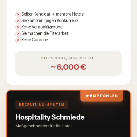
Selber Kandidat → mehrere Hotels
✕
Sie kämpfen gegen Konkurrenz
✕
Keine Vorqualifizierung
✕
Sie machen die Filterarbeit
✕
Keine Garantie
✕
BEI 35.000 €/JAHR-STELLE:
~ 6.000 €
★
EMPFOHLEN
RECRUITING-SYSTEM
Hospitality Schmiede
Maßgeschneidert für Ihr Hotel