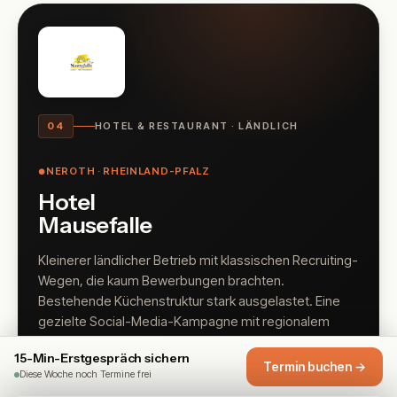
04
HOTEL & RESTAURANT · LÄNDLICH
NEROTH · RHEINLAND-PFALZ
●
Hotel
Mausefalle
Kleinerer ländlicher Betrieb mit klassischen Recruiting-
Wegen, die kaum Bewerbungen brachten.
Bestehende Küchenstruktur stark ausgelastet. Eine
gezielte Social-Media-Kampagne mit regionalem
Fokus brachte Tempo in den Prozess.
15-Min-Erstgespräch sichern
Termin buchen →
Diese Woche noch Termine frei