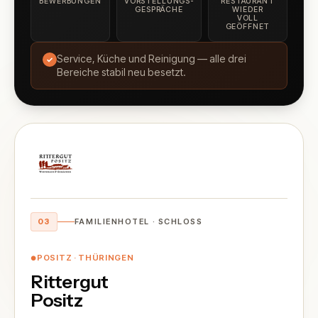
BEWERBUNGEN
VORSTELLUNGS­
RESTAURANT
GESPRÄCHE
WIEDER
VOLL
GEÖFFNET
Service, Küche und Reinigung — alle drei
✓
Bereiche stabil neu besetzt.
03
FAMILIENHOTEL · SCHLOSS
POSITZ · THÜRINGEN
●
Rittergut
Positz