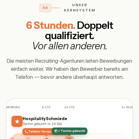
UNSER
03
KERNSYSTEM
6 Stunden.
Doppelt
qualifiziert.
Vor allen anderen.
Die meisten Recruiting-Agenturen leiten Bewerbungen
einfach weiter. Wir haben den Bewerber bereits am
Telefon — bevor andere überhaupt antworten.
BEWERBUNG
6 STD
24 STD
5+ TAGE
Hospitality Schmiede
Termin gebucht in 24 Std.
✓ Termin gebucht
Telefon-Vorqualifizierung