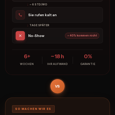
~ 6 STD/WO
Sie rufen kalt an
TAGE SPÄTER
No-Show
~ 40% kommen nicht
6+
~ 18 h
0%
WOCHEN
IHR AUFWAND
GARANTIE
VS
SO MACHEN WIR ES