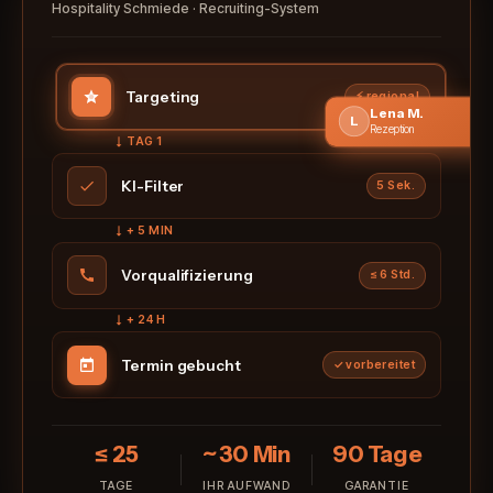
Hospitality Schmiede · Recruiting-System
Targeting
⚡ regional
TAG 1
KI-Filter
5 Sek.
Lena M.
L
Rezeption
+ 5 MIN
Vorqualifizierung
≤ 6 Std.
+ 24 H
Termin gebucht
✓ vorbereitet
≤ 25
~ 30 Min
90 Tage
TAGE
IHR AUFWAND
GARANTIE