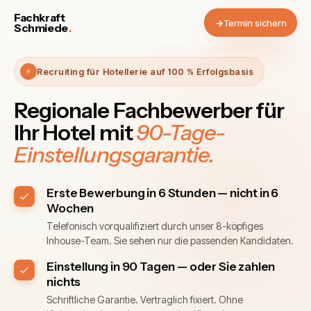
Fachkraft
→
Termin sichern
Schmiede
.
⚡
Recruiting für Hotellerie auf 100 % Erfolgsbasis
Regionale Fachbewerber für
Ihr Hotel mit
90-Tage-
Einstellungsgarantie.
Erste Bewerbung in 6 Stunden — nicht in 6
Wochen
Telefonisch vorqualifiziert durch unser 8-köpfiges
Inhouse-Team. Sie sehen nur die passenden Kandidaten.
Einstellung in 90 Tagen — oder Sie zahlen
nichts
Schriftliche Garantie. Vertraglich fixiert. Ohne